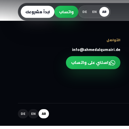
واتساب
ابدأ مشروعك
DE
EN
AR
التواصل
info@ahmedalqumairi.de
راسلني على واتساب
DE
EN
AR